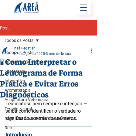
Post
Todos os Posts
Inaê Regatieri
Todos os Posts
12 de ago. de 2025
3 min de leitura
🧪 Como Interpretar o
Interpretação de Exames
Leucograma de Forma
Fitoterapia
Integrativa
Prática e Evitar Erros
Aromaterapia
Diagnósticos
Acupuntura Veterinária
Leucocitose nem sempre é infecção — 
Terapia Neural
saiba como identificar o verdadeiro 
significado por trás dos números.
Nova Medicina Germânica Veterinária
Reiki
Introdução