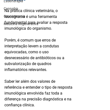
Laserterapia
Cannabis
Na prática clínica veterinária, o 
Ozonioterapia
leucograma é uma ferramenta 
fundamental para avaliar a 
resposta 
Medicina Regenerativa
imunológica
 do organismo. 
Porém, é comum que 
erros de 
interpretação
 levem a condutas 
equivocadas, como o uso 
desnecessário de antibióticos ou a 
subvalorização de quadros 
inflamatórios relevantes.
Saber 
ler além dos valores de 
referência
 e entender o tipo de resposta 
imunológica envolvida faz toda a 
diferença na precisão diagnóstica e na 
confiança clínica.