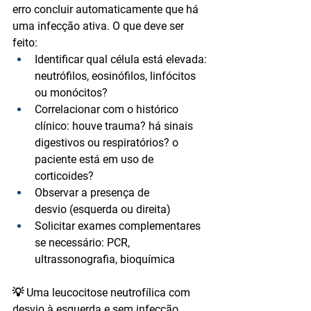
erro concluir automaticamente que há 
uma infecção ativa. O que deve ser 
feito:
Identificar 
qual célula está elevada
: 
neutrófilos, eosinófilos, linfócitos 
ou monócitos?
Correlacionar com o 
histórico 
clínico
: houve trauma? há sinais 
digestivos ou respiratórios? o 
paciente está em uso de 
corticoides?
Observar 
a presença de 
desvio
 (esquerda ou direita)
Solicitar exames complementares 
se necessário: PCR, 
ultrassonografia, bioquímica
💡 Uma leucocitose neutrofílica com 
desvio à esquerda e sem infecção 