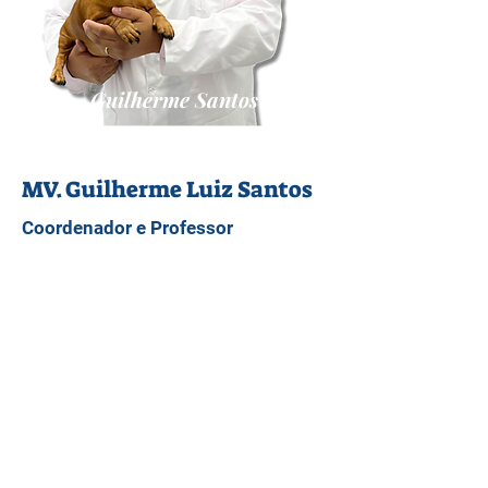
Guilherme Santos
MV. Guilherme Luiz Santos
Coordenador e Professor
Médico Veterinário Formado pela
FAM - Universidade de
Americana/SP.
Especialista em Tratamento de
Feridas utilizando a Medicina
Integrativa.
Diretor-fundador da Integralize Vet -