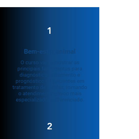
1
Bem-estar animal
O curso vai te mostrar as
principais ferramentas para
diagnóstico, tratamento e
prognóstico de pacientes em
tratamento de feridas, tornando
o atendimento clínico mais
especializado e diferenciado.
2