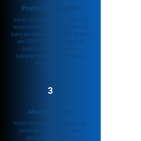
Protocolos prontos
Você vai receber PROTOCOLOS
associados a CASOS CLÍNICOS
para aprender a cicatrizar fericas
em TEMPO RECORD com as
práticas Integrativas de
Laserterapia, Ozonioterapia e
Moxaterapia.
3
Abordar o tutor
Você vai receber orientação de
como abordar o tutor para
elucidar o perigo da