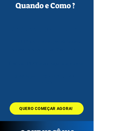
Quando e Como ?
ACESSO IMEDIATO
A
dquirindo o curso, você recebe
acesso à aula NA MESMA HORA!
​É só dar PLAY e começar a aprender!
GRAVAÇÃO DISPONÍVEL POR 1
ANO!
QUERO COMEÇAR AGORA!