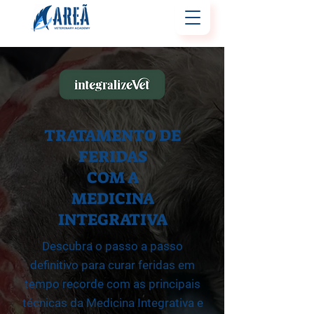
TRATAMENTO DE
FERIDAS
COM A
MEDICINA
INTEGRATIVA
Descubra o passo a passo
definitivo para curar feridas em
tempo recorde com as principais
técnicas da Medicina Integrativa e