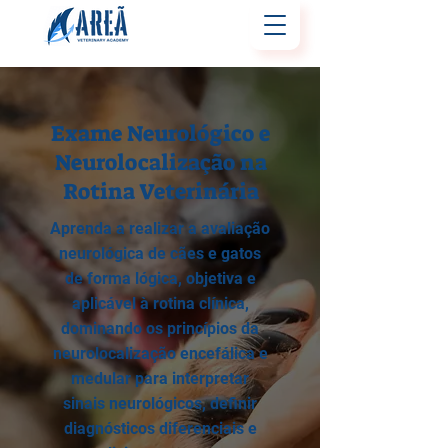
Exame Neurológico e
Neurolocalização na
Rotina Veterinária
Aprenda a realizar a avaliação
neurológica de cães e gatos
de forma lógica, objetiva e
aplicável à rotina clínica,
dominando os princípios da
neurolocalização encefálica e
medular para interpretar
sinais neurológicos, definir
diagnósticos diferenciais e