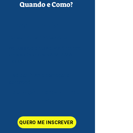
Quando e Como?
Acesso Imediato
Curso EAD em Vídeo Aula
Adquirindo o curso, você recebe
acesso às aulas NA MESMA
HORA!
​É só dar PLAY e começar a
aprender!
GRAVAÇÃO DISPONÍVEL POR 1
ANO!
QUERO ME INSCREVER