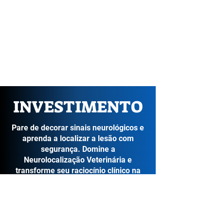
medicina canabinoide e terapias
florais (Bach e Quânticos) em
pequenos animais e animais
silvestres a domicilio e em
clínicas parceiras em
Sorocaba/SP e região.
INVESTIMENTO
Pare de decorar sinais neurológicos e
aprenda a localizar a lesão com
segurança. Domine a
Neurolocalização Veterinária e
transforme seu raciocínio clínico na
rotina de pequenos animais.