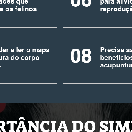
dades que
para alívi
a os felinos
reproduç
08
er a ler o mapa
Precisa s
ura do corpo
benefício
s
acupuntur
RTÂNCIA DO SIM