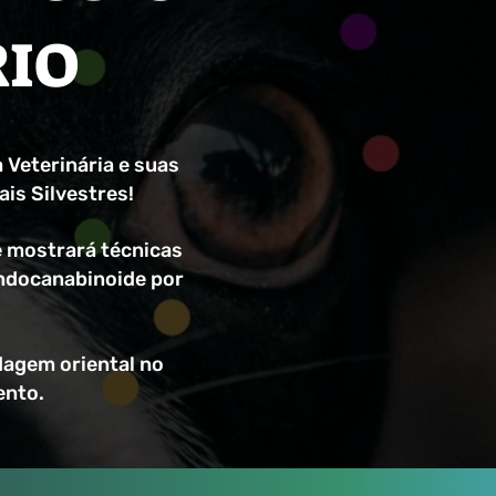
RIO
 Veterinária e suas
is Silvestres!
 mostrará técnicas
Endocanabinoide por
dagem oriental no
ento.