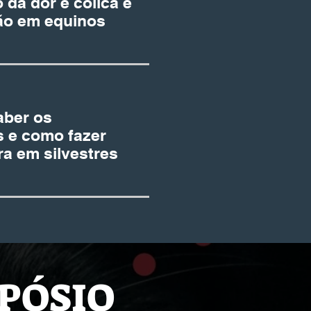
o da dor e cólica e
ão em equinos
aber os
s e como fazer
a em silvestres
PÓSIO