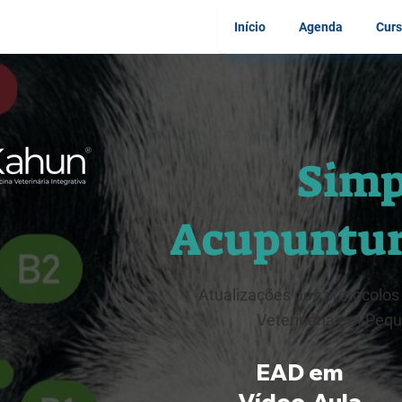
Início
Agenda
Curs
Simp
Acupuntur
Atualizações nos protocolos
Veterinária em Peq
EAD em
Vídeo-Aula