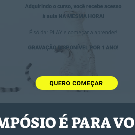
A
dquirindo o curso, você recebe acesso
à aula NA MESMA HORA!
​É só dar PLAY e começar a aprender!
GRAVAÇÃO DISPONÍVEL POR 1 ANO!
QUERO COMEÇAR
IMPÓSIO É PARA VO