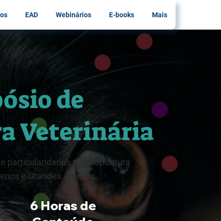
os
EAD
Webinários
E-books
Mais
ósio de
a Veterinária
 e particularidades da Acupuntura
uenos e Grandes Animais.
6 Horas de