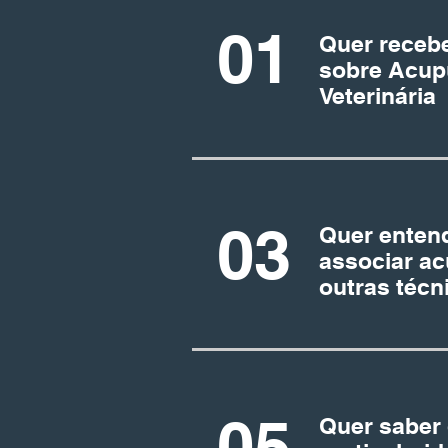
01
Quer recebe
sobre Acup
Veterinária
03
Quer enten
associar a
outras técn
05
Quer saber