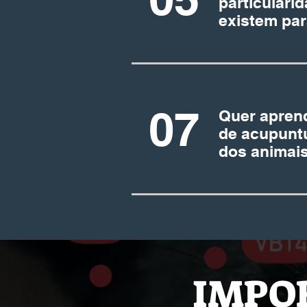
particulari
existem par
07
Quer aprend
de acupunt
dos animai
IMPO