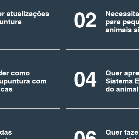
02
r atualizações
Necessita
untura
para pequ
animais s
04
der como
Quer apre
cupuntura com
Sistema 
icas
do anima
06
 das
Quer faze