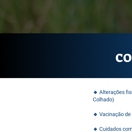
CO
🔹 Alterações fi
Colhado)
🔹 Vacinação de p
🔹 Cuidados com 