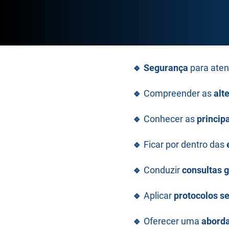
🔹
Segurança
para ate
🔹
Compreender as
alt
🔹
Conhecer as
princip
🔹
Ficar por dentro das
🔹
Conduzir
consultas g
🔹
Aplicar
protocolos s
🔹
Oferecer uma
abord