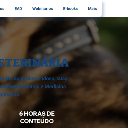
os
EAD
Webinários
E-books
Mais
VETERINÁRIA
idades do paciente idoso, suas
 comportamentais e Medicina
 aplicada.
6 HORAS DE
CONTEÚDO