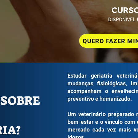
CURSO
DISPONÍVEL 
QUERO FAZER MI
Estudar geriatria veteri
mudanças fisiológicas, i
acompanham o envelhecim
 SOBRE
preventivo e humanizado.
Um veterinário preparado 
bem-estar e o vínculo com 
IA?
mercado cada vez mais vo
idosos.