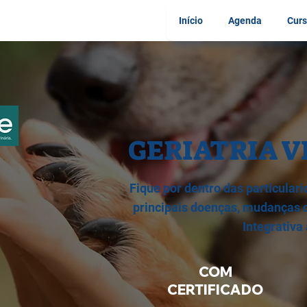
Início
Agenda
Curs
GERIATRIA 
Fique por dentro das particular
principais doenças, mudanças
Integrativa
COM
CERTIFICADO