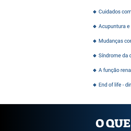
🔹 Cuidados com
🔹 Acupuntura e a
🔹 Mudanças com
🔹 Síndrome da d
🔹 A função rena
🔹 End of life - 
O QUE