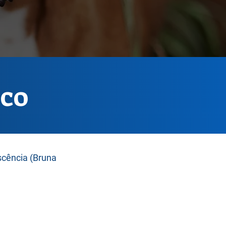
ICO
scência (Bruna