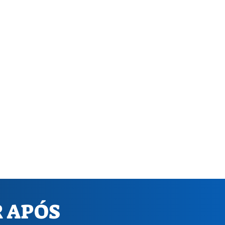
R APÓS