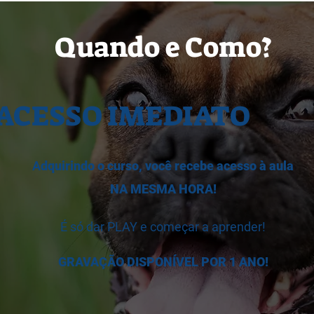
Quando e Como?
ACESSO IMEDIATO
A
dquirindo o curso, você recebe acesso à aula
NA MESMA HORA!
​É só dar PLAY e começar a aprender!
GRAVAÇÃO DISPONÍVEL POR 1 ANO!