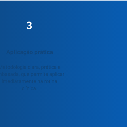
3
Aplicação prática
Metodologia clara, prática e
basada, que permite aplicar
imediatamente na rotina
clínica.