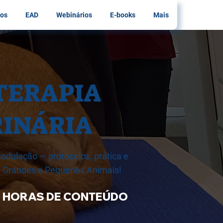
os
EAD
Webinários
E-books
Mais
TERAPIA
INÁRIA
odulação — protocolos, prática e
em Grandes e Pequenos Animais!
5 HORAS DE CONTEÚDO