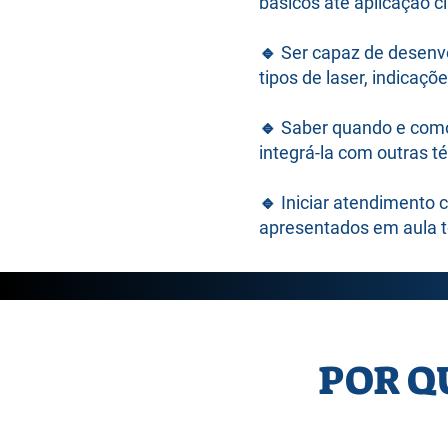
básicos até aplicação cl
🔹
Ser capaz de desenvo
tipos de laser, indicaç
🔹
Saber quando e como
integrá-la com outras t
🔹
Iniciar atendimento c
apresentados em aula teó
POR Q