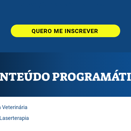
GRAVAÇÃO DISPONÍVEL POR 1 ANO!
QUERO ME INSCREVER
NTEÚDO PROGRAMÁT
a Veterinária
Laserterapia