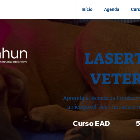
Início
Agenda
Curs
LASER
VETER
Aprenda a técnica da Fotobiom
aplicação clínica imediata 
Curso EAD