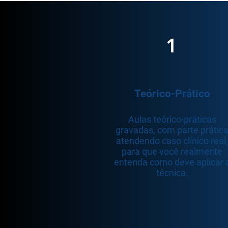
1
Teórico-Prático
Aulas teórico-práticas
gravadas, com parte prátic
atendendo caso clínico real,
para que você realmente
entenda como deve aplicar 
técnica.