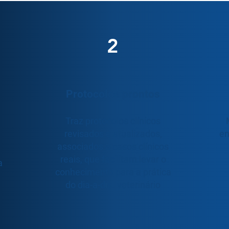
2
Protocolos prontos
Traz protocolos clínicos
a
revisados e atualizados,
em
associados a casos clínicos
reais, que facilitam levar o
a
conhecimento para a prática
do dia-a-dia. veterinário