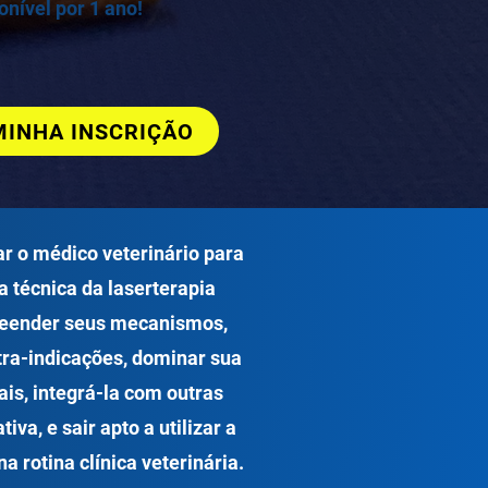
nível por 1 ano!
MINHA INSCRIÇÃO
ar o médico veterinário para
 técnica da laserterapia
reender seus mecanismos,
tra-indicações, dominar sua
is, integrá-la com outras
iva, e sair apto a utilizar a
a rotina clínica veterinária.