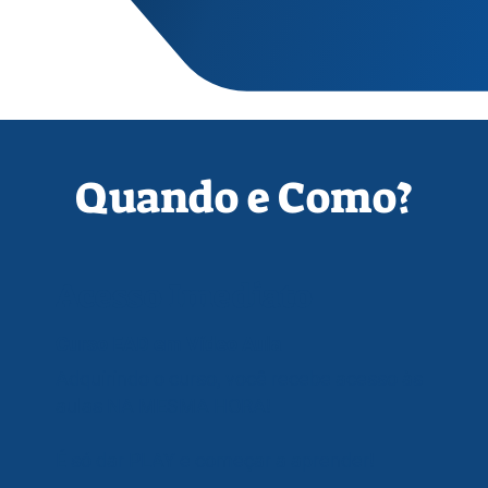
Quando e Como?
Acesso Imediato
Curso EAD em Vídeo Aula
Adquirindo o curso, você recebe acesso às
aulas NA MESMA HORA!
​É só dar PLAY e começar a aprender!