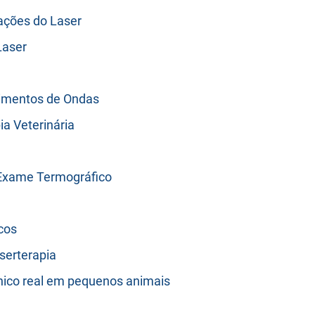
cações do Laser
Laser
rimentos de Ondas
a Veterinária
 Exame Termográfico
cos
serterapia
ínico real em pequenos animais