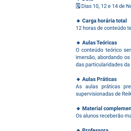
🗓️
Dias 10, 12 e 14 de 
🔹
Carga horária total
12 horas de conteúdo te
🔹
Aulas Teóricas
O conteúdo teórico se
imersão, abordando os f
das particularidades da
🔹
Aulas Práticas
As aulas práticas pr
supervisionadas de Rei
🔹
Material complemen
Os alunos receberão mat
🔹
Professora