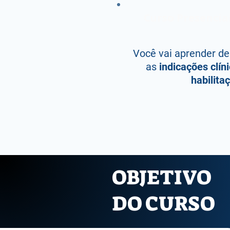
Curso Presencia
Você vai aprender d
as
indicações clín
habilita
OBJETIVO
DO CURSO