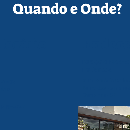
Quando e Onde?
Horário
Ender
ESPAÇO ALMA SAG
HOLÍSTICAS
R. Dr. Antônio Carlo
o ZOOM
Bairro das Palmeiras
mbro
Campinas - SP
MPINAS/SP