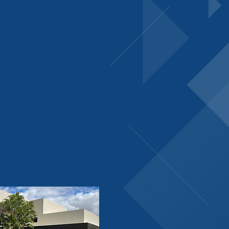
eço
RADA - TERAPIAS
s Moraes Sales, 250