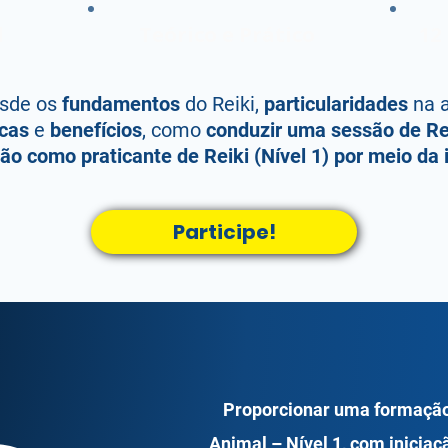
l
Teórico e Prático
12
esde os
fundamentos
do Reiki,
particularidades
na 
icas
e
benefícios
, como
conduzir uma sessão de Re
ção como praticante de Reiki (Nível 1) por meio da 
Participe!
Proporcionar uma formação 
Animal – Nível 1, com iniciaç