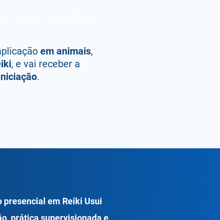
 horas de conteúdo
aplicação
em animais
,
iki
,
e vai receber a
iniciação
​.
presencial em Reiki Usui
ão, prática supervisionada e