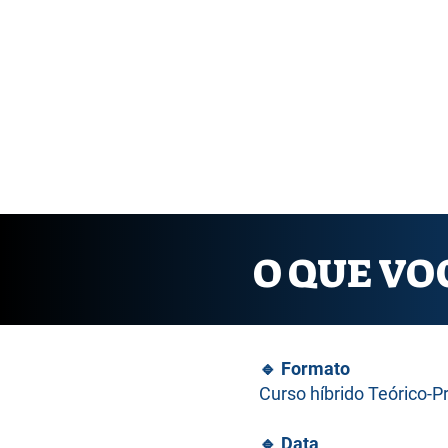
O QUE VOC
🔹
Formato
Curso híbrido Teórico-P
🔹
Data