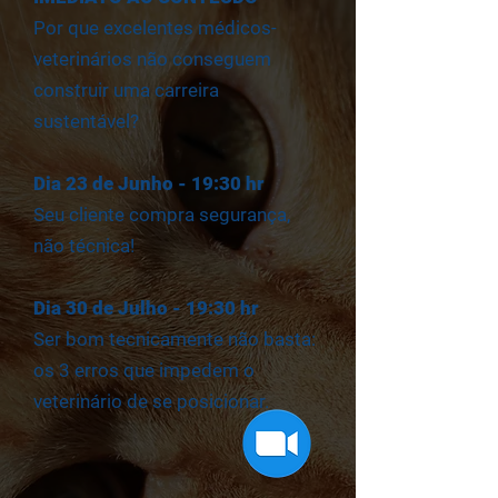
Por que excelentes médicos-
veterinários não conseguem
construir uma carreira
sustentável?
Dia 23 de Junho - 19:30 hr
Seu cliente compra segurança,
não técnica!
Dia 30 de Julho - 19:30 hr
Ser bom tecnicamente não basta:
os 3 erros que impedem o
veterinário de se posicionar.