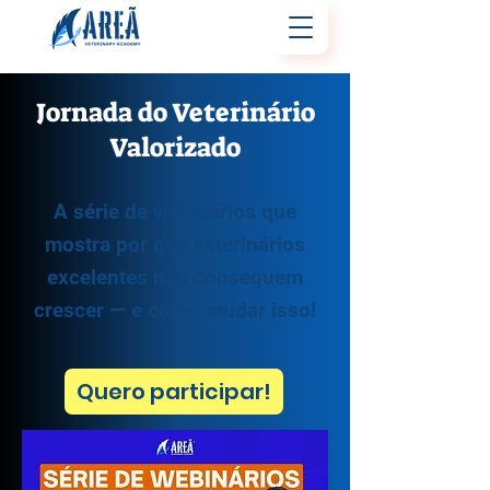
Jornada do Veterinário
Valorizado
A série de webinários que
mostra por que veterinários
excelentes não conseguem
crescer — e como mudar isso!
Quero participar!