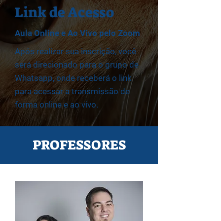
Link de Acesso
Aula Online e Ao Vivo pelo Zoom
Após realizar sua inscrição, você
será direcionado para o grupo de
Whatsapp, onde receberá o link
para acessar a transmissão de
forma online e ao vivo.
PROFESSORES