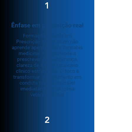
1
Ênfase em prescrição real
Formação Focada em
Prescrição Aqui o aluno não
aprende apenas sobre cannabis
medicinal — ele aprende a
prescrever com segurança,
clareza de dose e raciocínio
clínico estruturado. O foco é
transformar conhecimento em
conduta prática aplicável
imediatamente na rotina
veterinária.Real
2