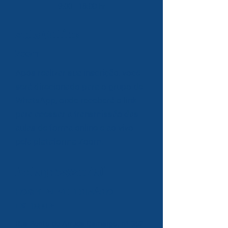
9:00 - 18:00 hr
Aula Online
Zoom
Após realizar sua inscrição, você
será direcionado para o grupo de
WhatsApp, onde receberá o link
para acessar a transmissão das
aulas de forma online e ao vivo
pela plataforma Zoom.
Aula presencial
HOSPITAL VETERINÁRIO
ESTIMMA
Rua Bento de Arruda Camargo, nº 352