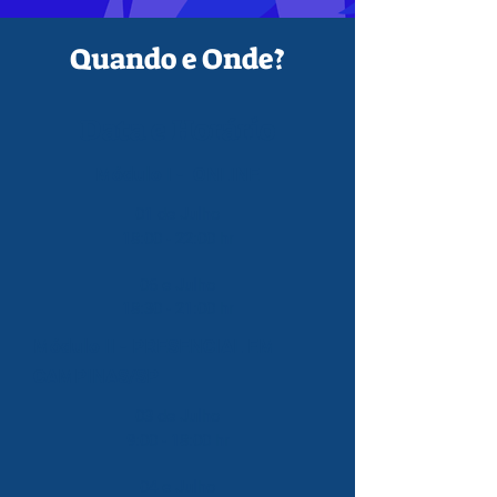
Quando e Onde?
Data e Horário
Módulo I - ONLINE
01 de Julho
18:00 - 22:00 hr​​
06 e Julho
18:30 - 21:00 hr
Módulo II - PRESENCIAL EM
CAMPINAS/SP
03 de Julho
9:00 - 18:00 hr​​
04 e Julho