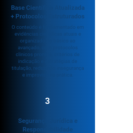
Base Científica Atualizada
+ Protocolos Estruturados
O conteúdo é fundamentado em
evidências científicas atuais e
organizado do básico ao
avançado, com protocolos
clínicos prontos, critérios de
indicação e estratégias de
titulação, reduzindo insegurança
e improviso na prática.
3
Segurança Jurídica e
Responsabilidade