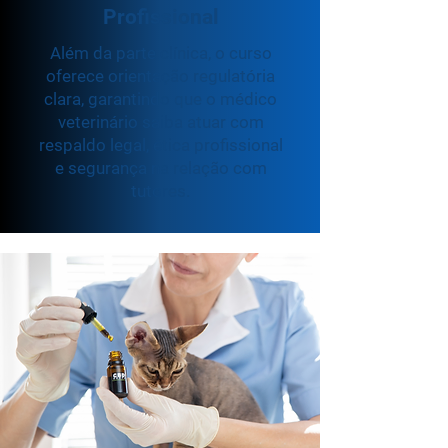
Profissional
Além da parte clínica, o curso
oferece orientação regulatória
clara, garantindo que o médico
veterinário saiba atuar com
respaldo legal, ética profissional
e segurança na relação com
tutores.