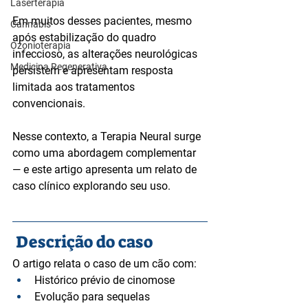
Laserterapia
Em muitos desses pacientes, mesmo 
Cannabis
após estabilização do quadro 
Ozonioterapia
infeccioso, as alterações neurológicas 
Medicina Regenerativa
persistem e apresentam resposta 
limitada aos tratamentos 
convencionais.
Nesse contexto, a Terapia Neural surge 
como uma abordagem complementar 
— e este artigo apresenta um relato de 
caso clínico explorando seu uso.
Descrição do caso
O artigo relata o caso de um cão com:
Histórico prévio de cinomose
Evolução para sequelas 