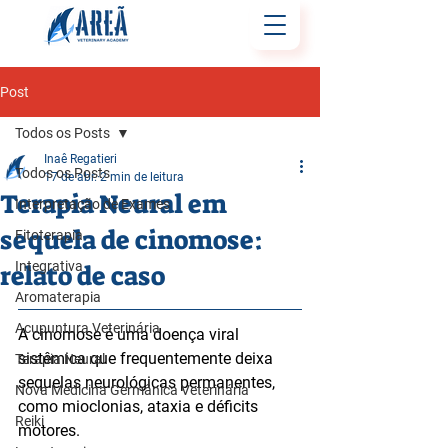
Post
Todos os Posts
Inaê Regatieri
Todos os Posts
17 de abr.
2 min de leitura
Terapia Neural em
Interpretação de Exames
sequela de cinomose:
Fitoterapia
Integrativa
relato de caso
Aromaterapia
Acupuntura Veterinária
A cinomose é uma doença viral 
sistêmica que frequentemente deixa 
Terapia Neural
sequelas neurológicas permanentes, 
Nova Medicina Germânica Veterinária
como mioclonias, ataxia e déficits 
Reiki
motores.