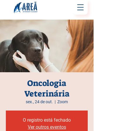
Oncologia
Veterinária
sex., 24 de out.
  |  
Zoom
O registro está fechado
Ver outros eventos