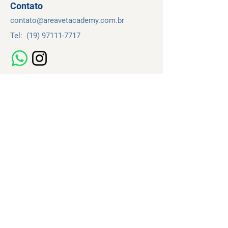
Contato
contato@
areavetacademy.
com.br
Tel:
(19) 97111-7717
Navegação
Cursos
Sobre
Contato
Temos de Uso
Política de Privacidade
e Uso de Cookies
Termo de Adesão