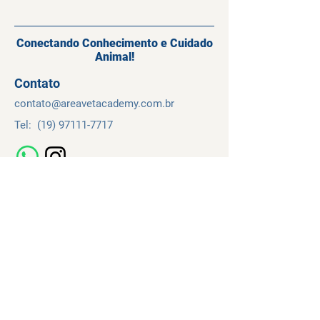
Conectando Conhecimento e Cuidado
Animal!
Contato
contato@
areavetacademy.
com.br
Tel:
(19) 97111-7717
Navegação
Cursos
Sobre
Contato
Temos de Uso
Política de Privacidade