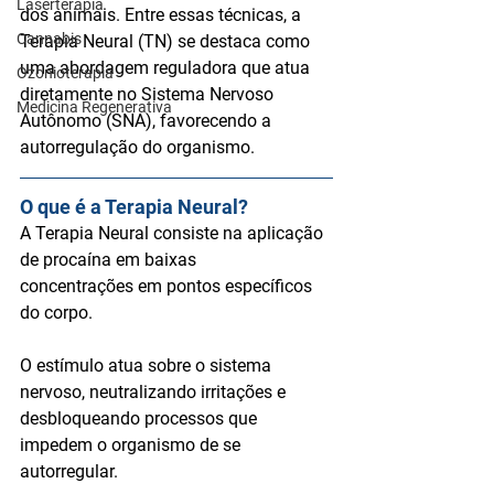
Laserterapia
dos animais. Entre essas técnicas, a 
Cannabis
Terapia Neural (TN)
 se destaca como 
uma abordagem reguladora que atua 
Ozonioterapia
diretamente no 
Sistema Nervoso 
Medicina Regenerativa
Autônomo (SNA)
, favorecendo a 
autorregulação do organismo.
O que é a Terapia Neural?
A Terapia Neural consiste na aplicação 
de 
procaína em baixas 
concentrações
 em pontos específicos 
do corpo. 
O estímulo atua sobre o sistema 
nervoso, neutralizando irritações e 
desbloqueando processos que 
impedem o organismo de se 
autorregular.