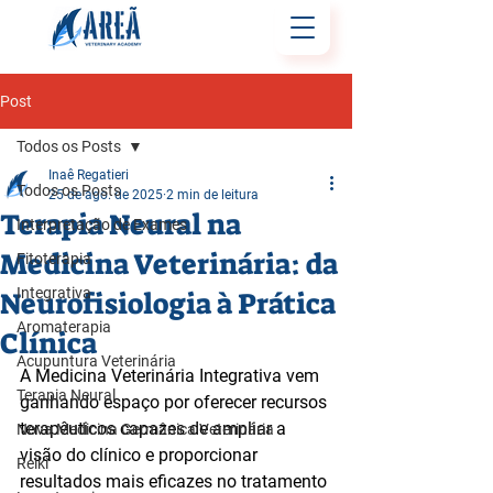
Post
Todos os Posts
Inaê Regatieri
Todos os Posts
25 de ago. de 2025
2 min de leitura
Terapia Neural na
Interpretação de Exames
Medicina Veterinária: da
Fitoterapia
Integrativa
Neurofisiologia à Prática
Aromaterapia
Clínica
Acupuntura Veterinária
A Medicina Veterinária Integrativa vem 
Terapia Neural
ganhando espaço por oferecer recursos 
terapêuticos capazes de ampliar a 
Nova Medicina Germânica Veterinária
visão do clínico e proporcionar 
Reiki
resultados mais eficazes no tratamento 