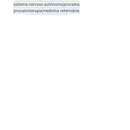
sistema nervoso autônomo
procaina
procainoterapia
medicina veterniária
história de vida animal
Terapia Neural
Ver tudo
Posts recentes