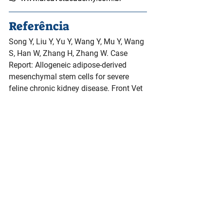
Referência
Song Y, Liu Y, Yu Y, Wang Y, Mu Y, Wang 
S, Han W, Zhang H, Zhang W. Case 
Report: Allogeneic adipose-derived 
mesenchymal stem cells for severe 
feline chronic kidney disease. Front Vet 
Sci. 2025 Jul 23;12:1632324. doi: 
10.3389/fvets.2025.1632324. PMID: 
40771954; PMCID: PMC12327094.
Ver tudo
Posts recentes