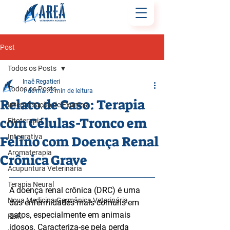
Post
Todos os Posts
Inaê Regatieri
Todos os Posts
1 de mai.
2 min de leitura
Relato de Caso: Terapia
Interpretação de Exames
com Células-Tronco em
Fitoterapia
Integrativa
Felino com Doença Renal
Aromaterapia
Crônica Grave
Acupuntura Veterinária
Terapia Neural
A doença renal crônica (DRC) é uma 
Nova Medicina Germânica Veterinária
das enfermidades mais comuns em 
gatos, especialmente em animais 
Reiki
idosos. Caracteriza-se pela perda 