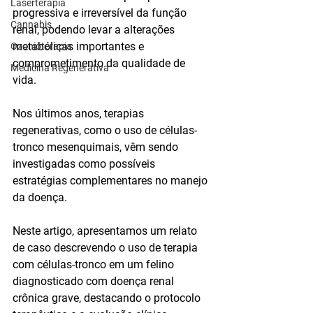
Laserterapia
progressiva e irreversível da função 
Cannabis
renal, podendo levar a alterações 
metabólicas importantes e 
Ozonioterapia
comprometimento da qualidade de 
Medicina Regenerativa
vida.
Nos últimos anos, terapias 
regenerativas, como o uso de células-
tronco mesenquimais, vêm sendo 
investigadas como possíveis 
estratégias complementares no manejo 
da doença.
Neste artigo, apresentamos um relato 
de caso descrevendo o uso de terapia 
com células-tronco em um felino 
diagnosticado com doença renal 
crônica grave, destacando o protocolo 