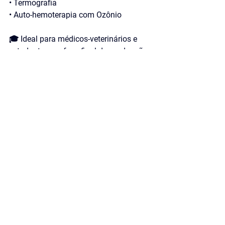
• Termografia
• Auto-hemoterapia com Ozônio
🎓 Ideal para médicos-veterinários e 
estudantes em fase final da graduação 
que querem atuar com diferencial 
clínico.
👉🏻 Viva a experiência que está 
mudando a rotina de quem aposta na 
medicina integrativa com 
embasamento, ciência e prática.
⚠️
 Apenas 10 vagas!
🔗 Inscreva-se agora em: 
www.areavetacademy.com.br
 ou 
acesse o link na bio!
medicina integrativa
veterinária