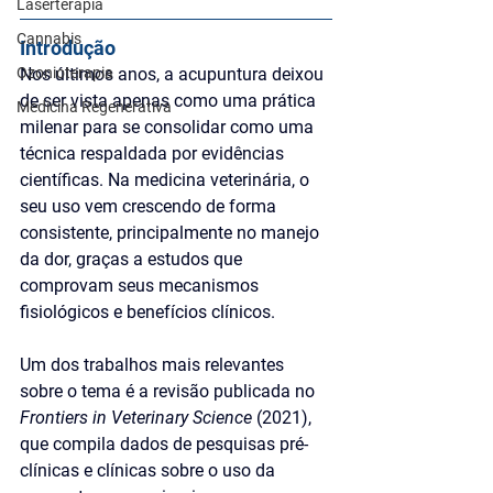
Laserterapia
Cannabis
Introdução
Ozonioterapia
Nos últimos anos, a acupuntura deixou 
de ser vista apenas como uma prática 
Medicina Regenerativa
milenar para se consolidar como uma 
técnica respaldada por evidências 
científicas. Na medicina veterinária, o 
seu uso vem crescendo de forma 
consistente, principalmente no manejo 
da dor, graças a estudos que 
comprovam seus mecanismos 
fisiológicos e benefícios clínicos.
Um dos trabalhos mais relevantes 
sobre o tema é a revisão publicada no 
Frontiers in Veterinary Science
 (2021), 
que compila dados de pesquisas pré-
clínicas e clínicas sobre o uso da 