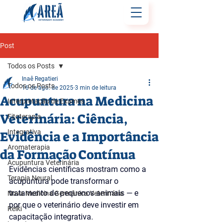
Post
Todos os Posts
Inaê Regatieri
Todos os Posts
16 de ago. de 2025
3 min de leitura
Acupuntura na Medicina
Interpretação de Exames
Veterinária: Ciência,
Fitoterapia
Integrativa
Evidência e a Importância
Aromaterapia
da Formação Contínua
Acupuntura Veterinária
Evidências científicas mostram como a 
Terapia Neural
acupuntura pode transformar o 
tratamento de pequenos animais — e 
Nova Medicina Germânica Veterinária
por que o veterinário deve investir em 
Reiki
capacitação integrativa.