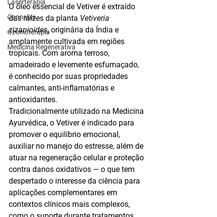
Laserterapia
O óleo essencial de Vetiver é extraído 
Cannabis
das raízes da planta 
Vetiveria 
zizanioides
, originária da Índia e 
Ozonioterapia
amplamente cultivada em regiões 
Medicina Regenerativa
tropicais. Com aroma terroso, 
amadeirado e levemente esfumaçado, 
é conhecido por suas propriedades 
calmantes, anti-inflamatórias e 
antioxidantes
. 
Tradicionalmente utilizado na Medicina 
Ayurvédica, o Vetiver é indicado para 
promover o equilíbrio emocional, 
auxiliar no manejo do estresse, além de 
atuar na 
regeneração celular
 e proteção 
contra danos oxidativos — o que tem 
despertado o interesse da ciência para 
aplicações complementares em 
contextos clínicos mais complexos, 
como o suporte durante tratamentos 