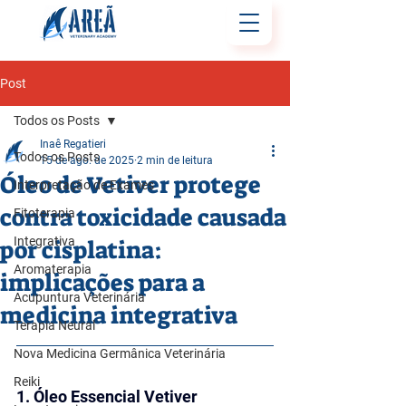
Post
Todos os Posts
Inaê Regatieri
Todos os Posts
15 de ago. de 2025
2 min de leitura
Óleo de Vetiver protege
Interpretação de Exames
contra toxicidade causada
Fitoterapia
Integrativa
por cisplatina:
Aromaterapia
implicações para a
Acupuntura Veterinária
medicina integrativa
Terapia Neural
Nova Medicina Germânica Veterinária
Reiki
1. Óleo Essencial Vetiver