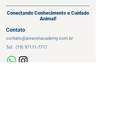
Conectando Conhecimento e Cuidado
Animal!
Contato
contato@
areavetacademy.
com.br
Tel:
(19) 97111-7717
Navegação
Cursos
Sobre
Contato
Temos de Uso
Política de Privacidade