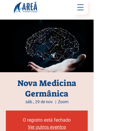
Nova Medicina
Germânica
sáb., 29 de nov.
  |  
Zoom
O registro está fechado
Ver outros eventos