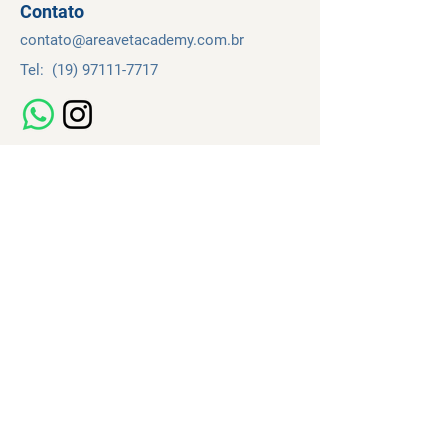
Contato
contato@
areavetacademy.
com.br
Tel:
(19) 97111-7717
Navegação
Cursos
Sobre
Contato
Temos de Uso
Política de Privacidade
e Uso de Cookies
Termo de Adesão