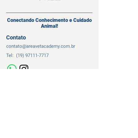
Conectando Conhecimento e Cuidado
Animal!
Contato
contato@
areavetacademy.
com.br
Tel:
(19) 97111-7717
Navegação
Cursos
Sobre
Contato
Temos de Uso
Política de Privacidade