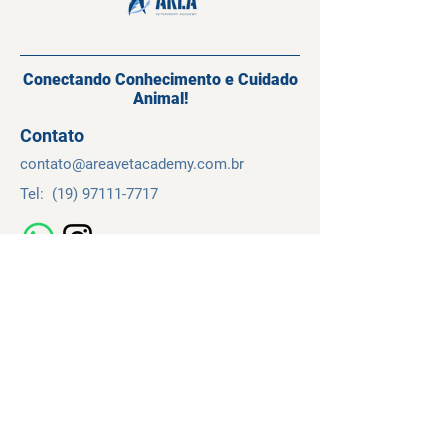
Conectando Conhecimento e Cuidado
Animal!
Contato
contato@
areavetacademy.
com.br
Tel:
(19) 97111-7717
Navegação
Cursos
Sobre
Contato
Temos de Uso